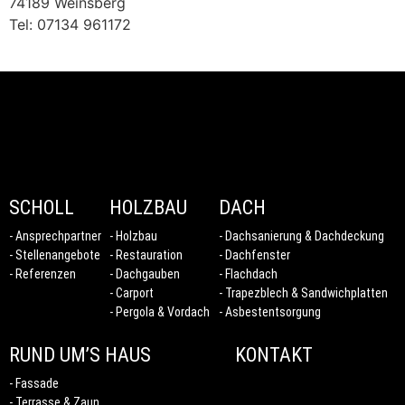
74189 Weinsberg
Tel: 07134 961172
SCHOLL
HOLZBAU
DACH
Ansprechpartner
Holzbau
Dachsanierung & Dachdeckung
Stellenangebote
Restauration
Dachfenster
Referenzen
Dachgauben
Flachdach
Carport
Trapezblech & Sandwichplatten
Pergola & Vordach
Asbestentsorgung
RUND UM’S HAUS
KONTAKT
Fassade
Terrasse & Zaun